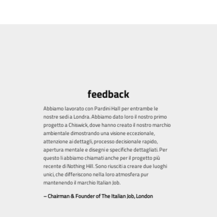
feedback
Abbiamo lavorato con Pardini Hall per entrambe le
nostre sedi a Londra. Abbiamo dato loro il nostro primo
progetto a Chiswick, dove hanno creato il nostro marchio
ambientale dimostrando una visione eccezionale,
attenzione ai dettagli, processo decisionale rapido,
apertura mentale e disegni e specifiche dettagliati. Per
questo li abbiamo chiamati anche per il progetto più
recente di Nothing Hill. Sono riusciti a creare due luoghi
unici, che differiscono nella loro atmosfera pur
mantenendo il marchio Italian Job.
– Chairman & Founder of The Italian Job, London